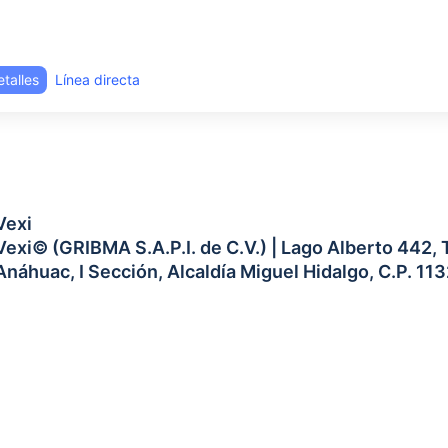
talles
Línea directa
Vexi
Vexi© (GRIBMA S.A.P.I. de C.V.) | Lago Alberto 442, T
Anáhuac, I Sección, Alcaldía Miguel Hidalgo, C.P. 1