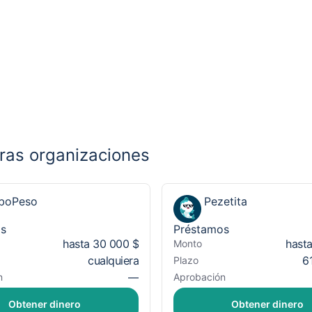
ras organizaciones
boPeso
Pezetita
os
Préstamos
hasta 30 000 $
hast
Monto
cualquiera
6
Plazo
—
n
Aprobación
Obtener dinero
Obtener dinero