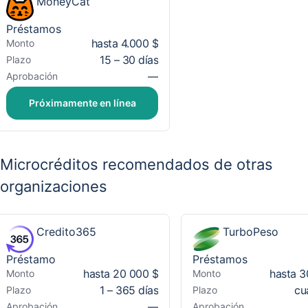
MoneyCat
Préstamos
hasta 4.000 $
Monto
15 – 30 días
Plazo
—
Aprobación
Próximamente en línea
Microcréditos recomendados de otras
organizaciones
Credito365
TurboPeso
Préstamo
Préstamos
hasta 20 000 $
hasta 3
Monto
Monto
1 – 365 días
cu
Plazo
Plazo
—
Aprobación
Aprobación