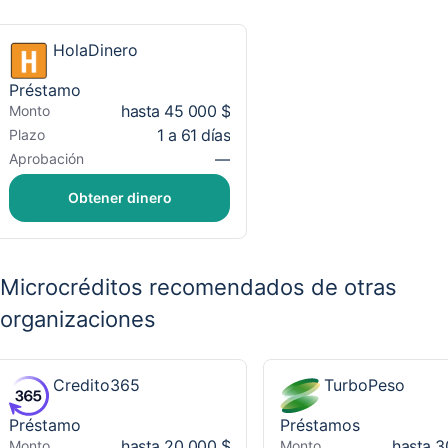
HolaDinero
Préstamo
hasta 45 000 $
Monto
1 a 61 días
Plazo
—
Aprobación
Obtener dinero
Microcréditos recomendados de otras
organizaciones
Credito365
TurboPeso
Préstamo
Préstamos
hasta 20 000 $
hasta 3
Monto
Monto