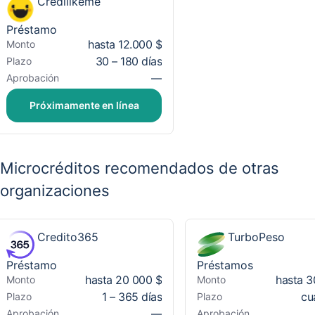
Credilikeme
Préstamo
hasta 12.000 $
Monto
30 – 180 días
Plazo
—
Aprobación
Próximamente en línea
Microcréditos recomendados de otras
organizaciones
Credito365
TurboPeso
Préstamo
Préstamos
hasta 20 000 $
hasta 3
Monto
Monto
1 – 365 días
cu
Plazo
Plazo
—
Aprobación
Aprobación