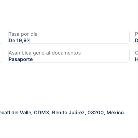
Tasa por día
P
De 19,9%
D
Asamblea general documentos
C
Pasaporte
H
ecatl del Valle, CDMX, Benito Juárez, 03200, México.